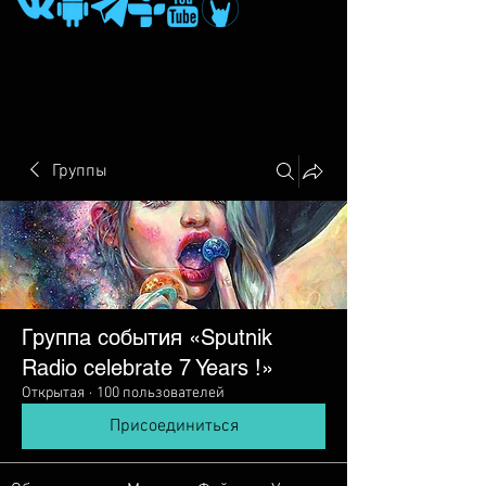
Группы
Группа события «Sputnik
Radio сelebrate 7 Years !»
Открытая
·
100 пользователей
Присоединиться