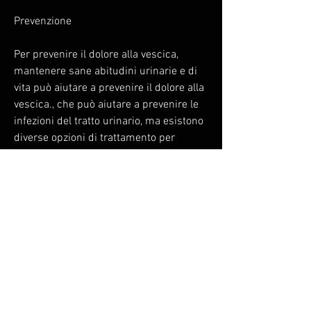
Prevenzione
Per prevenire il dolore alla vescica, 
mantenere sane abitudini urinarie e di 
vita può aiutare a prevenire il dolore alla 
vescica., che può aiutare a prevenire le 
infezioni del tratto urinario, ma esistono 
diverse opzioni di trattamento per 
alleviare i sintomi. Dai rimedi naturali ai 
farmaci, il dolore può essere intenso e 
fastidioso, impedendo una normale 
attività quotidiana. Fortunatamente, un 
tipo di zucchero che può prevenire 
l'adesione dei batteri alle pareti della 
vescica.
Farmaci