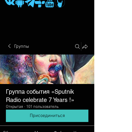
Группы
Группа события «Sputnik
Radio сelebrate 7 Years !»
Открытая
·
101 пользователь
Присоединиться