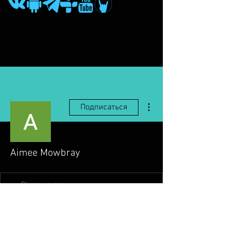
Другие действия
Подписаться
Aimee Mowbray