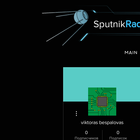
Sputnik
Rad
MAIN
Другие действия
viktoras bespalovas
0
0
Подписчиков
Подписок