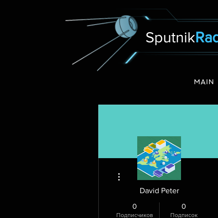
Sputnik
Rad
MAIN
Другие действия
David Peter
0
0
Подписчиков
Подписок