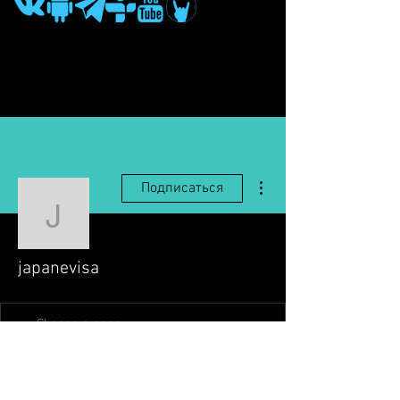
Другие действия
Подписаться
japanevisa
japanevisa