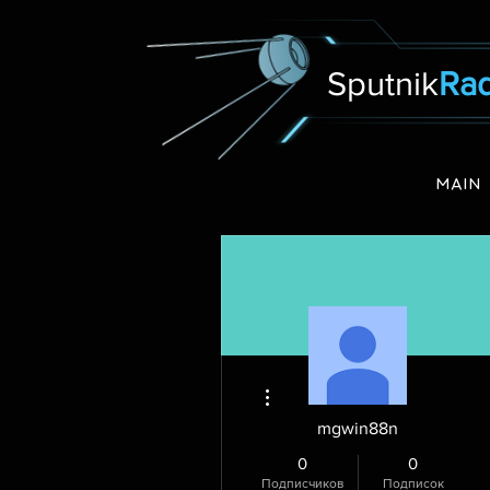
Sputnik
Rad
MAIN
Другие действия
mgwin88n
0
0
Подписчиков
Подписок