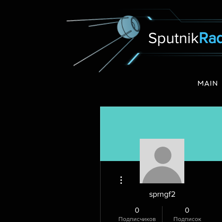
Sputnik
Rad
MAIN
Другие действия
sprngf2
0
0
Подписчиков
Подписок