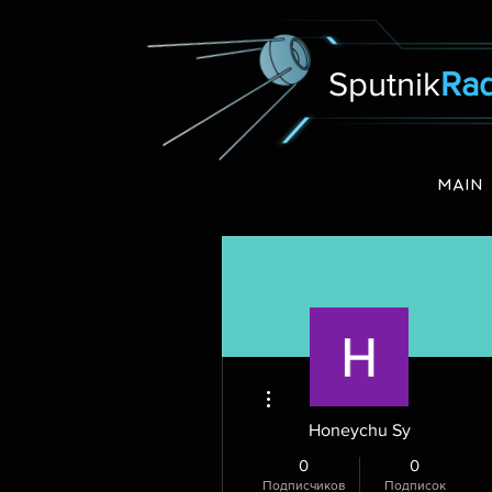
Sputnik
Rad
MAIN
Другие действия
Honeychu Sy
0
0
Подписчиков
Подписок