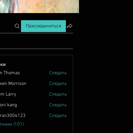
Присоединиться
ики
n Thomas
Следить
wen Morrison
Следить
m Larry
Следить
oni kang
Следить
tran3004123
Следить
004123
тники (101)