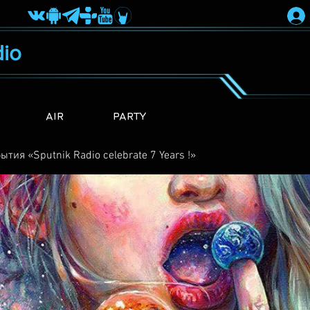
io
AIR
PARTY
ытия «Sputnik Radio сelebrate 7 Years !»