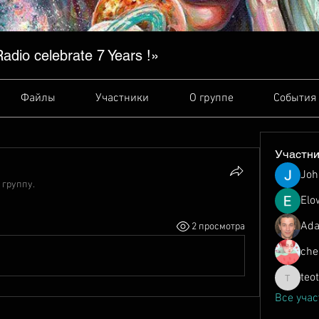
dio сelebrate 7 Years !»
Файлы
Участники
О группе
События
Участн
Joh
 группу.
Elo
Ada
2 просмотра
che
teo
teotran3
Все учас