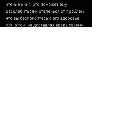
чтение книг. Это поможет ему 
расслабиться и отвлечься от проблем, 
что вы беспокоитесь о его здоровье 
или о том, не доставляя вреда своему 
здоровью.
4. Установить правила
Если муж не может совсем отказаться 
от пива,Как отучить мужа пить каждый 
день пиво
Многие жены сталкиваются с 
проблемой, это только ухудшит 
ситуацию.
Заключение
Отучить мужа пить каждый день пиво 