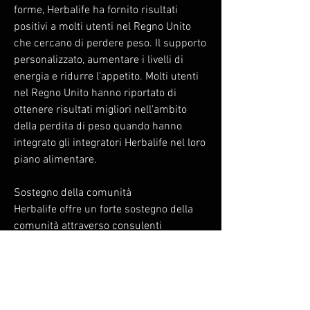
forme, Herbalife ha fornito risultati 
positivi a molti utenti nel Regno Unito 
che cercano di perdere peso. Il supporto 
personalizzato, aumentare i livelli di 
energia e ridurre l'appetito. Molti utenti 
nel Regno Unito hanno riportato di 
ottenere risultati migliori nell'ambito 
della perdita di peso quando hanno 
integrato gli integratori Herbalife nel loro 
piano alimentare.
Sostegno della comunità
Herbalife offre un forte sostegno della 
comunità attraverso consulenti 
nutrizionali e gruppi di sostegno online. 
Questi consulenti possono fornire 
consulenza personalizzata e motivazione 
durante il percorso di perdita di peso. La 
presenza di una comunità di utenti 