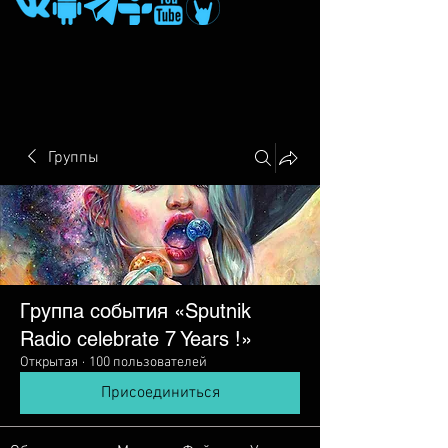
Группы
Группа события «Sputnik
Radio сelebrate 7 Years !»
Открытая
·
100 пользователей
Присоединиться