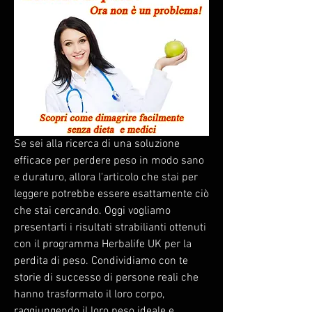
Se sei alla ricerca di una soluzione 
efficace per perdere peso in modo sano 
e duraturo, allora l'articolo che stai per 
leggere potrebbe essere esattamente ciò 
che stai cercando. Oggi vogliamo 
presentarti i risultati strabilianti ottenuti 
con il programma Herbalife UK per la 
perdita di peso. Condividiamo con te 
storie di successo di persone reali che 
hanno trasformato il loro corpo, 
raggiungendo il loro peso ideale e 