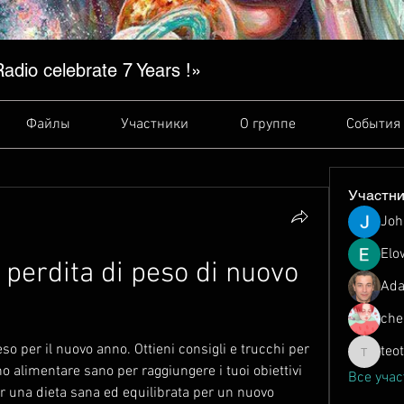
dio сelebrate 7 Years !»
Файлы
Участники
О группе
События
Участн
Joh
Elo
 perdita di peso di nuovo 
Ada
che
so per il nuovo anno. Ottieni consigli e trucchi per 
teo
teotran3
o alimentare sano per raggiungere i tuoi obiettivi 
Все учас
r una dieta sana ed equilibrata per un nuovo 