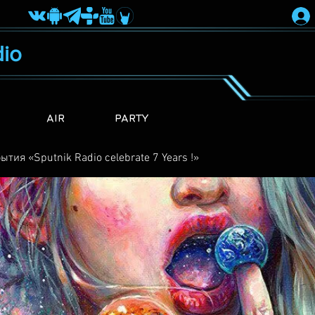
io
AIR
PARTY
ытия «Sputnik Radio сelebrate 7 Years !»