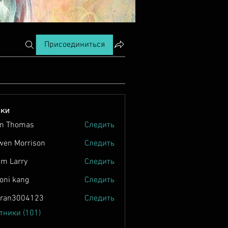
Присоединиться
ики
n Thomas
Следить
wen Morrison
Следить
m Larry
Следить
oni kang
Следить
tran3004123
Следить
004123
тники (101)