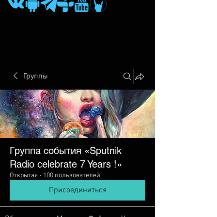
Группы
Группа события «Sputnik
Radio сelebrate 7 Years !»
Открытая
·
100 пользователей
Присоединиться