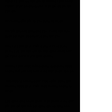
Ngoài ra, cần ưu tiên giữ lại những cành khỏe 
mạnh, phân bố đều quanh thân để tạo bộ tán 
cân đối.
## Hướng dẫn cắt tỉa cây đúng kỹ thuật
Khi bắt đầu tạo dáng cho cây, trước tiên hãy 
quan sát toàn bộ cấu trúc của tán cây.
Nếu hai cành phát triển cùng vị trí và cùng 
chiều cao, chỉ nên giữ lại một cành khỏe hơn 
để tránh cạnh tranh dinh dưỡng.
Những cành mọc thẳng đứng, quá cứng hoặc 
không thể uốn tạo hình cũng nên được loại bỏ.
Tiếp theo là những cành mọc xoắn, cong bất 
thường hoặc phát triển theo hướng không tự 
nhiên.
Các cành che khuất phần thân chính cũng cần 
cắt bớt để làm nổi bật dáng cây và tăng khả 
năng nhận ánh sáng.