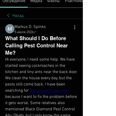
Обсуждение
Медиа
Файлы
Участники
Назад
Markus D. Spinks
5 июля 2026 г.
What Should I Do Before
Calling Pest Control Near
Me?
Hi everyone, I need some help. We have 
started seeing cockroaches in the 
kitchen and tiny ants near the back door. 
We clean the house every day, but the 
pests still come back. I have been 
searching for 
pest control near me
because I want to fix the problem before 
it gets worse. Some relatives also 
mentioned Black Diamond Pest Control 
Abu Dhabi, but I only know the name 