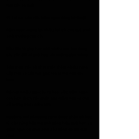
loại cây ăn quả.
## Lợi ích của việc bấm ngọn đúng kỹ thuật
Bấm ngọn mang lại nhiều lợi ích cho quá trình 
sinh trưởng của cây.
Đầu tiên là giúp hạn chế chiều cao, tạo dáng 
cây cân đối và phù hợp với không gian trồng.
Tiếp theo, cây sẽ phát triển thêm nhiều cành 
cấp một và cấp hai, giúp tán lá trở nên dày 
hơn.
Đối với nhiều loại cây ra hoa, việc bấm ngọn 
còn kích thích cây phân hóa mầm hoa và cho 
số lượng hoa nhiều hơn.
Ngoài ra, khi số lượng cành được phân bổ hợp 
lý, cây cũng hấp thụ ánh sáng hiệu quả hơn và 
giảm nguy cơ phát sinh sâu bệnh do tán quá 
rậm.