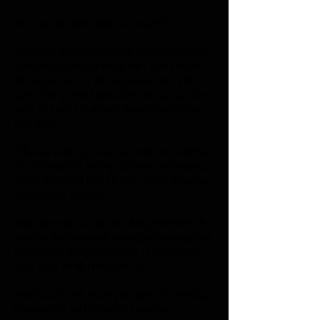
## Vì sao cần bấm ngọn và tỉa cành?
Trong quá trình sinh trưởng, cây thường phát 
triển theo hướng tự nhiên. Nếu không được 
cắt tỉa định kỳ, cây sẽ mọc nhiều cành yếu, 
cành chồng chéo hoặc phát triển quá cao, làm 
giảm khả năng nhận ánh sáng và lưu thông 
không khí.
Điều này khiến cây tiêu tốn nhiều dinh dưỡng 
cho những cành không cần thiết, ảnh hưởng 
đến khả năng ra hoa, kết trái và làm tăng nguy 
cơ phát sinh sâu bệnh.
Việc bấm ngọn và tỉa cành đúng thời điểm sẽ 
giúp cây tập trung dinh dưỡng vào những cành 
khỏe mạnh, đồng thời tạo điều kiện cho ánh 
sáng phân bố đều khắp tán cây.
Nhờ đó, cây sinh trưởng ổn định, tán lá thông 
thoáng và có giá trị thẩm mỹ cao hơn.