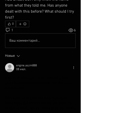
from what they told me. Has anyone 
dealt with this before? What should I try 
first?
0
1
6
Ваш комментарий...
Новые
engine.aszm888
08 июл.
# Kỹ thuật bấm ngọn và tỉa cành đúng cách 
giúp cây phát triển khỏe mạnh, tán đẹp và ra 
hoa hiệu quả
Bấm ngọn và tỉa cành là hai kỹ thuật quan 
trọng trong quá trình chăm sóc cây cảnh, cây 
ăn quả và nhiều loại cây trồng khác. Đây không 