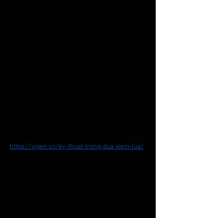
chỉ là phương pháp giúp cây có hình dáng đẹp, 
cân đối mà còn góp phần kích thích cây phát 
triển khỏe mạnh, ra nhiều cành mới, tăng khả 
năng ra hoa và hạn chế sâu bệnh.
Tuy nhiên, không phải loại cây nào cũng cần 
bấm ngọn hoặc tỉa cành theo cùng một cách. 
Tùy vào đặc điểm sinh trưởng, mục đích trồng 
và kiểu dáng mong muốn mà người chăm sóc 
sẽ lựa chọn phương pháp phù hợp. Nếu thực 
hiện đúng kỹ thuật, cây sẽ phát triển đồng đều, 
bộ tán cân đối và duy trì giá trị thẩm mỹ trong 
thời gian dài.
Bạn đọc có thể tham khảo thêm nội dung tiếp 
theo để có cái nhìn đầy đủ và cụ thể hơn: 
https://vigen.vn/ky-thuat-trong-dua-xiem-lua/
Bên cạnh việc áp dụng kỹ thuật chăm sóc hợp 
lý, nhiều nhà vườn hiện nay còn ưu tiên lựa 
chọn cây giống từ các đơn vị cung cấp dịch vụ 
gia công nhân giống cấy mô nhằm đảm bảo 
cây sạch bệnh, sinh trưởng đồng đều và có 
khả năng phục hồi nhanh sau quá trình cắt tỉa.