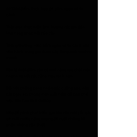
## Thời điểm thích hợp để bấm ngọn và tỉa 
cành
Thời gian thực hiện ảnh hưởng rất lớn đến 
khả năng phục hồi của cây.
Thông thường, việc bấm ngọn và tỉa cành nên 
tiến hành trong giai đoạn cây đang sinh trưởng 
mạnh.
Đây là thời điểm cây có khả năng tạo chồi mới 
nhanh và vết cắt cũng mau lành hơn.
Đối với những cành nhỏ hoặc cuống hoa, nên 
cắt ngay khi chúng mới xuất hiện để hạn chế 
việc tiêu hao dinh dưỡng.
Nếu để cành phát triển quá lớn rồi mới cắt, cây 
sẽ mất nhiều năng lượng để nuôi những bộ 
phận không cần thiết.