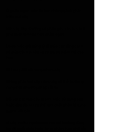
Ở phần ngọn, nên tỉa bớt những cành phát 
triển quá dày.
Một cây đẹp thường có phần gốc và các cành 
phía dưới to khỏe hơn phần ngọn.
Do đó, việc giữ đúng tỷ lệ giữa các tầng cành 
sẽ giúp cây hài hòa và có giá trị thẩm mỹ cao 
hơn.
## Lưu ý đối với từng nhóm cây
Không phải loại cây nào cũng có thể áp dụng 
cùng một phương pháp cắt tỉa.
Đối với các loại cây lá kim, việc sử dụng kéo 
hoặc dao đôi khi có thể làm chết phần lá xung 
quanh vết cắt.
Vì vậy, nhiều người chơi bonsai thường dùng 
tay để ngắt chồi hoặc tỉa lá nhằm hạn chế tổn 