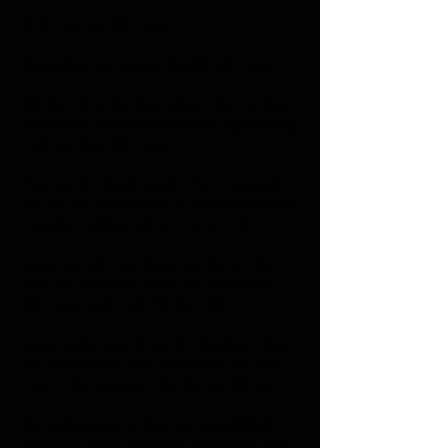
## Khi nào nên bấm ngọn?
Không phải mọi loại cây đều cần bấm ngọn.
Đối với những cây được trồng nhằm tạo thân 
chính khỏe, cành to hoặc hoa lớn, người trồng 
thường không bấm ngọn.
Thay vào đó, chỉ giữ lại thân chính và loại bỏ 
toàn bộ các chồi phụ mọc ở nách lá để cây tập 
trung dinh dưỡng nuôi cành và nụ chính.
Ngược lại, nếu mục tiêu là tạo cây có nhiều 
cành, tán rộng hoặc chiều cao vừa phải thì 
bấm ngọn là kỹ thuật rất cần thiết.
Sau khi phần ngọn bị loại bỏ, cây sẽ kích thích 
các chồi bên phát triển mạnh hơn, tạo nhiều 
nhánh mới và giúp tán cây dày, cân đối hơn.
Đây là phương pháp được áp dụng phổ biến 
đối với cây cảnh, cây bonsai, cây hoa và nhiều 