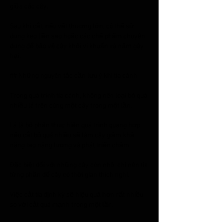
giữa các cây.
Sau khi cắt, nếu vết thương lớn, có thể sử 
dụng keo liền sẹo hoặc các chế phẩm chuyên 
dụng để bảo vệ cây khỏi vi khuẩn và nấm gây 
hại.
## Những nguyên tắc cần lưu ý khi tỉa cành
Trong quá trình tỉa cành, không nên loại bỏ quá 
nhiều lá trên cùng một cây trong một lần.
Lá là bộ phận thực hiện quá trình quang hợp, 
nếu cắt bỏ quá nhiều sẽ làm cây giảm khả 
năng tạo năng lượng và phát triển chậm.
Đặc biệt đối với những cây còn nhỏ, chỉ nên tỉa 
từng phần để cây có thời gian thích nghi.
Việc cắt tỉa định kỳ sẽ hiệu quả hơn rất nhiều 
so với cắt quá mạnh trong một lần.