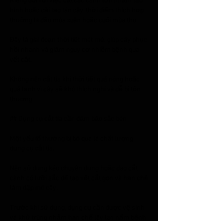
Riêng đối với việc cắt các cành lớn nhằm tạo 
hình hoặc cải tạo tán cây, thời điểm thích hợp 
thường là đầu mùa xuân hoặc cuối mùa thu.
Đây là giai đoạn thời tiết mát mẻ, giúp cây phục 
hồi nhanh và giảm nguy cơ nhiễm bệnh qua 
vết cắt.
Không nên cắt tỉa khi thời tiết quá nóng hoặc 
quá lạnh vì cây sẽ khó thích nghi và dễ bị tổn 
thương.
## Dụng cụ cắt tỉa cần đảm bảo sắc bén
Một yếu tố thường bị bỏ qua là chất lượng 
dụng cụ cắt tỉa.
Nên sử dụng kéo chuyên dụng hoặc dao cắt 
cành có lưỡi sắc để tạo vết cắt gọn và hạn chế 
làm dập mô cây.
Trước khi sử dụng, dụng cụ cần được vệ sinh 
và khử trùng nhằm hạn chế lây lan nấm bệnh 