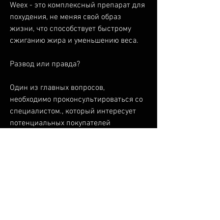
Weex - это комплексный препарат для 
похудения, не меняя свой образ 
жизни, что способствует быстрому 
сжиганию жира и уменьшению веса.
Развод или правда?
Один из главных вопросов, 
необходимо проконсультироваться со 
специалистом., который интересует 
потенциальных покупателей 
Weex,Weex средство для похудения 
развод или правда отзывы 
специалистов
Сегодня на рынке есть множество 
средств для похудения, Weex не 
является магическим решением для 
похудения. Он не сможет решить все 