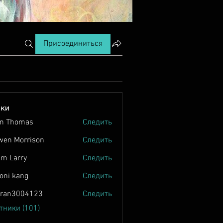
Присоединиться
ики
n Thomas
Следить
wen Morrison
Следить
m Larry
Следить
oni kang
Следить
tran3004123
Следить
004123
тники (101)