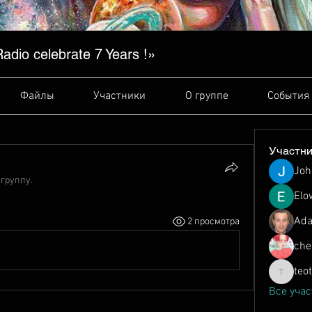
dio сelebrate 7 Years !»
Файлы
Участники
О группе
События
Участн
Joh
 группу.
Elo
Ada
2 просмотра
che
teo
teotran3
Все учас