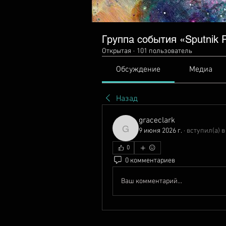
Группа события «Sputnik Ra
Открытая
·
101 пользователь
Обсуждение
Медиа
Назад
graceclark
9 июня 2026 г.
·
вступил(а) в
graceclark
0
0 комментариев
Ваш комментарий...