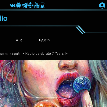
io
AIR
PARTY
ытия «Sputnik Radio сelebrate 7 Years !»