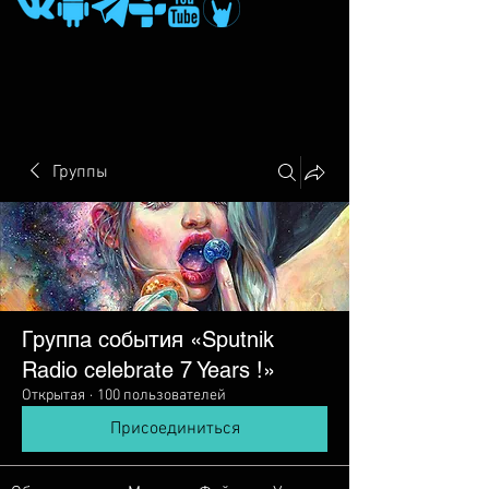
Группы
Группа события «Sputnik
Radio сelebrate 7 Years !»
Открытая
·
100 пользователей
Присоединиться