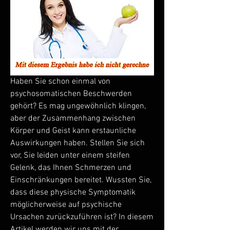
Haben Sie schon einmal von 
psychosomatischen Beschwerden 
gehört? Es mag ungewöhnlich klingen, 
aber der Zusammenhang zwischen 
Körper und Geist kann erstaunliche 
Auswirkungen haben. Stellen Sie sich 
vor, Sie leiden unter einem steifen 
Gelenk, das Ihnen Schmerzen und 
Einschränkungen bereitet. Wussten Sie, 
dass diese physische Symptomatik 
möglicherweise auf psychische 
Ursachen zurückzuführen ist? In diesem 
Artikel werden wir uns mit der 