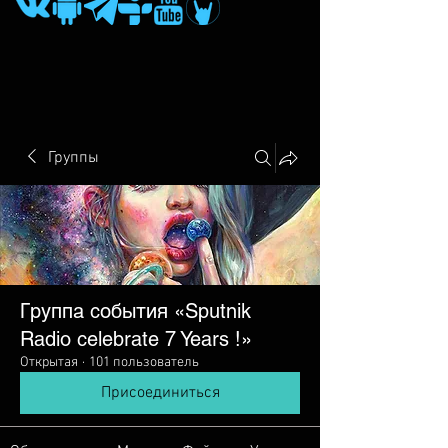
Группы
Группа события «Sputnik
Radio сelebrate 7 Years !»
Открытая
·
101 пользователь
Присоединиться