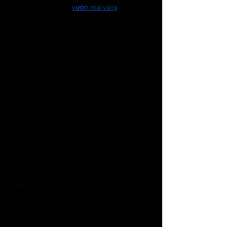
Tham khảo thêm về:
vườn mai vàng
---
### Hình thành làng nghề trẻ mang thương 
hiệu “Mai vàng Bình Lợi”
Giữa bốn làng nghề trăm năm tuổi của TP.HCM, 
làng nghề trồng mai vàng Bình Lợi
 là một “tân 
binh” nhưng lại gây ấn tượng mạnh mẽ bởi sự 
năng động và tiềm năng phát triển. Năm 2018, 
Hợp tác xã Hoa mai vàng Bình Lợi
 chính thức 
được thành lập, đánh dấu cột mốc quan trọng 
trong quá trình phát triển của làng nghề trẻ 
này.
Hợp tác xã đã được 
Sở NN&PTNT TP.HCM
 và 
UBND huyện Bình Chánh
 hỗ trợ xây dựng 
thương hiệu “Mai vàng Bình Lợi”
, tạo cơ sở 
pháp lý và thương mại để sản phẩm có thể 
vươn xa ra thị trường trong và ngoài thành 
phố.