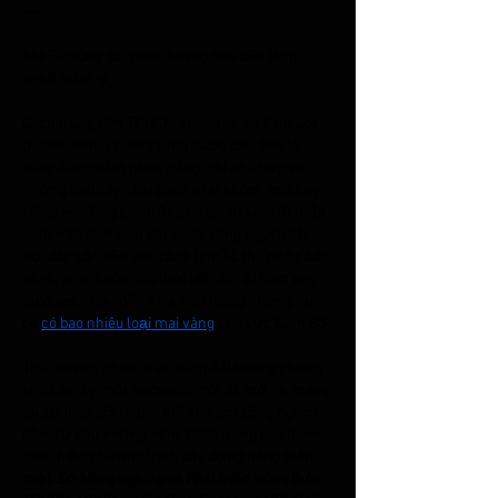
---
### Từ vùng đất phèn hoang hóa đến làng 
nghề trăm tỷ
Cách trung tâm TP.HCM không xa, xã Bình Lợi 
(huyện Bình Chánh) từng được biết đến là 
vùng đất nhiễm phèn nặng, chỉ phù hợp với 
những loại cây chịu phèn như khóm, mía hay 
riềng – những cây trồng có giá trị kinh tế thấp. 
Suốt một thời gian dài, cuộc sống người dân 
nơi đây gắn liền với cảnh lam lũ, thu nhập bấp 
bênh, phụ thuộc vào thời tiết, để rồi hôm nay 
lại được nhắc đến như một trong những nơi 
có 
có bao nhiêu loại mai vàng
 khu vực Nam Bộ.
Thế nhưng, chính trên vùng đất tưởng chừng 
khô cằn ấy, một hướng đi mới đã mở ra, mang 
lại sự thay đổi mạnh mẽ cho đời sống người 
dân. Từ đầu những năm 2000, trong quá trình 
thực hiện chương trình 
xây dựng nông thôn 
mới
, 
Sở Nông nghiệp và Phát triển nông thôn 