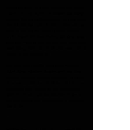
Không chỉ dừng lại ở việc trồng và kinh doanh, 
ngành nông nghiệp TP còn 
chuyển giao công 
nghệ
 và 
đào tạo kỹ thuật chuyên sâu
 cho nông 
dân. Các lớp tập huấn về trồng, chăm sóc, tạo 
dáng và uốn thế mai được tổ chức thường 
xuyên. Người dân được hướng dẫn 
ứng dụng 
khoa học – công nghệ
 vào sản xuất, từ kỹ thuật 
ươm giống, chăm sóc rễ, điều tiết nước đến xử 
lý mai ra hoa đúng dịp Tết.
Đặc biệt, nhiều hộ dân đã áp dụng mô hình 
“cánh đồng mẫu lớn chuyên canh mai vàng”
, 
tạo nên vùng sản xuất tập trung quy mô hàng 
chục hecta. Cách làm này không chỉ nâng cao 
năng suất, chất lượng cây mai mà còn giúp 
giảm chi phí sản xuất, tạo điều kiện thuận lợi 
cho việc cơ giới hóa, vận chuyển và quảng bá 
sản phẩm.
---
### Mai vàng – “cây làm giàu” của người dân 