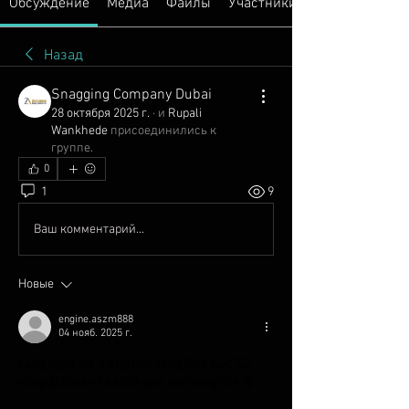
Обсуждение
Медиа
Файлы
Участники
Назад
Snagging Company Dubai
28 октября 2025 г.
·
и
Rupali
Wankhede
присоединились к
группе
.
0
1
9
Ваш комментарий...
Новые
engine.aszm888
04 нояб. 2025 г.
Làng nghề trẻ trồng mai vàng Bình Lợi: Từ 
vùng đất phèn hóa thủ phủ mai vàng tiền tỷ