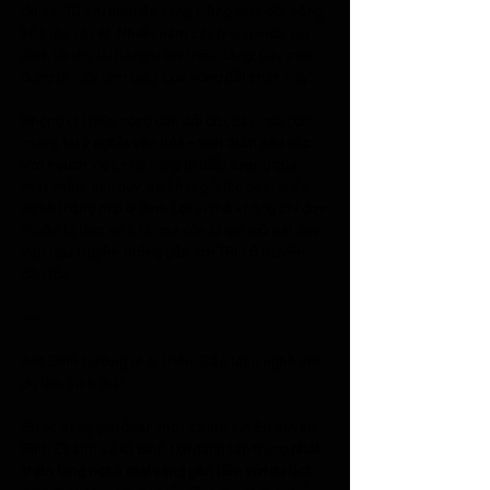
đủ ăn. Từ khi chuyển sang trồng mai, đời sống 
khá lên rõ rệt. Nhiều năm cây trúng mùa, gia 
đình tôi thu lãi hàng trăm triệu đồng. Cây mai 
đúng là ‘cây làm giàu’ của vùng đất phèn này.”
Không chỉ giúp nông dân đổi đời, cây mai còn 
mang lại 
ý nghĩa văn hóa – tinh thần sâu sắc
. 
Với người Việt, mai vàng là biểu tượng của 
may mắn, phú quý, an khang. Việc phát triển 
nghề trồng mai ở Bình Lợi vì thế không chỉ đơn 
thuần là làm kinh tế, mà còn là gìn giữ nét đẹp 
văn hóa truyền thống gắn với Tết cổ truyền 
dân tộc.
---
### Định hướng phát triển: Gắn làng nghề với 
du lịch sinh thái
Bước sang giai đoạn mới, chính quyền huyện 
Bình Chánh và xã Bình Lợi đang tập trung 
phát 
triển làng nghề mai vàng gắn liền với du lịch 