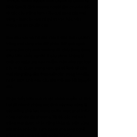
TP.HCM
, 
UBND huyện Bình Chánh
 và 
UBND xã 
Bình Lợi
 đã định hướng người dân chuyển đổi 
từ các cây trồng kém hiệu quả sang 
cây mai 
vàng
 – loại cây vừa có giá trị văn hóa, vừa 
mang lại lợi nhuận cao.
Ban đầu, chỉ vài hộ dân mạnh dạn thử nghiệm 
trồng mai vàng trên đất phèn. Kết quả ngoài 
mong đợi: cây sinh trưởng tốt, chịu đựng được 
điều kiện khắc nghiệt, ít sâu bệnh, không bị 
chết do ngập úng hay nhiễm mặn như các loại 
cây khác. Quan trọng hơn, 
giá trị kinh tế của 
mai vàng tăng dần theo tuổi cây
, trong khi đầu 
ra ổn định nhờ nhu cầu lớn mỗi dịp Tết Nguyên 
đán.
Nhận thấy hiệu quả rõ rệt, chính quyền xã Bình 
Lợi đã nhanh chóng xác định 
cây mai vàng là 
cây trồng chủ lực
 trong chiến lược phát triển 
nông nghiệp địa phương. Từ đó, các mô hình 
trồng mai được nhân rộng khắp xã, biến vùng 
đất phèn khô cằn năm nào thành làng nghề 
trồng mai vàng nổi tiếng của TP.HCM.