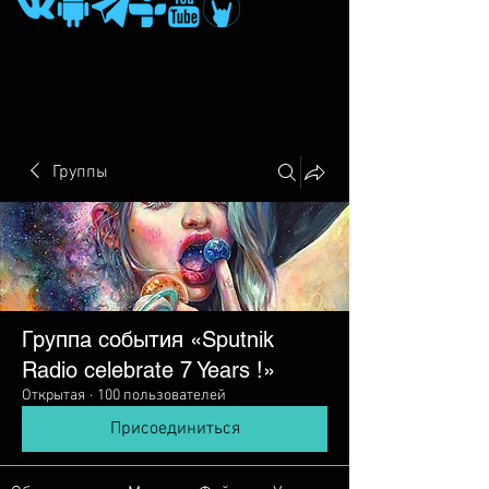
Группы
Группа события «Sputnik
Radio сelebrate 7 Years !»
Открытая
·
100 пользователей
Присоединиться