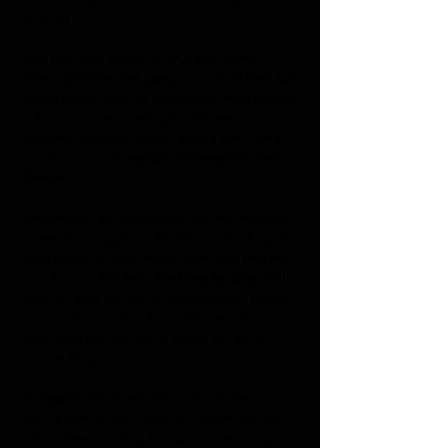
Bình Lợi
Hiện nay, toàn huyện Bình Chánh có hơn 
500ha đất trồng mai vàng
, trong đó 
xã Bình Lợi 
chiếm hơn 472ha
 với 
453 hộ dân
 tham gia sản 
xuất. Con số này chiếm gần 90% diện tích 
trồng mai của toàn huyện, khẳng định vị thế 
của Bình Lợi là 
trung tâm mai vàng lớn nhất 
TP.HCM
.
Nhờ chuyển đổi sang trồng mai, thu nhập của 
người dân tăng gấp nhiều lần so với trồng cây 
nông nghiệp truyền thống. Bình quân mỗi hộ 
có thể thu từ 
200 triệu đến hàng tỷ đồng mỗi 
năm
, tùy theo quy mô và số lượng cây. Những 
hộ có vườn mai lâu năm, nhiều cây cổ thụ 
hoặc dáng thế đẹp, giá trị có thể lên tới vài 
chục tỷ đồng.
Bà 
Nguyễn Thị Thanh Hòa
, một hộ trồng mai 
hơn 15 năm tại ấp 2, chia sẻ: “Trước đây, tôi 
trồng khóm và riềng, làm quanh năm cũng chỉ 