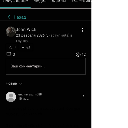
Обсуждение
Медиа
Файлы
Участники
Назад
John Wick
23 февраля 2026 г.
·
вступил(а) в
группу.
0
3
12
Ваш комментарий...
Новые
engine.aszm888
10 мар.
4 phương pháp chăm sóc cây cảnh đơn giản 
giúp cây luôn xanh tốt
Giới thiệu về việc chăm sóc cây cảnh trong 