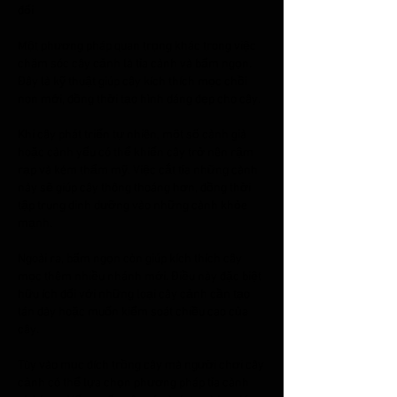
đối
Một phương pháp quan trọng khác trong việc 
chăm sóc cây cảnh là tỉa cành và bấm ngọn. 
Đây là kỹ thuật giúp cây kích thích mọc chồi 
non mới, đồng thời tạo hình dáng đẹp cho cây.
Khi cây phát triển tự nhiên, một số cành già 
hoặc cành yếu có thể khiến cây trở nên rậm 
rạp và kém thẩm mỹ. Việc cắt tỉa những cành 
này sẽ giúp cây thông thoáng hơn, đồng thời 
tập trung dinh dưỡng vào những cành khỏe 
mạnh.
Ngoài ra, bấm ngọn còn giúp kích thích cây 
mọc thêm nhiều nhánh mới. Điều này đặc biệt 
hữu ích đối với những loại cây cảnh cần tạo 
tán dày hoặc muốn kiểm soát chiều cao của 
cây.
Tùy vào mục đích trồng cây mà người chơi cây 
cảnh có thể lựa chọn phương pháp tỉa cành 