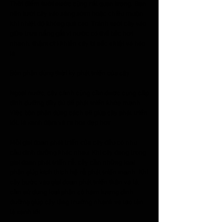
Thời điểm tưới nước cũng rất quan trọng. Bạn 
nên tưới cây vào sáng sớm hoặc chiều muộn 
khi nhiệt độ không quá cao. Tránh tưới cây vào 
giữa trưa nắng gắt vì nước có thể bốc hơi 
nhanh, thậm chí khiến cây bị sốc nhiệt và héo 
lá.
Bón phân đúng thời kỳ phát triển của cây
Ngoài nước, cây cảnh cũng cần được cung cấp 
dinh dưỡng đầy đủ để phát triển khỏe mạnh. 
Việc bón phân đúng cách sẽ giúp cây phát triển 
tốt, lá xanh đậm và ra hoa đẹp hơn.
Mỗi giai đoạn phát triển của cây đều có nhu 
cầu dinh dưỡng khác nhau. Khi cây đang trong 
giai đoạn phát triển rễ, cây cần những loại 
phân giúp kích thích hệ rễ phát triển mạnh. Khi 
cây bước vào giai đoạn phát triển thân và lá, 
cần sử dụng loại phân có hàm lượng dinh 
dưỡng giúp cây tăng trưởng nhanh và tạo tán 
lá xanh tốt.