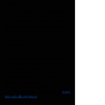
không gian sống
Ngày nay, việc trồng và chăm sóc cây cảnh 
không chỉ đơn thuần là một thú vui mà còn trở 
thành xu hướng giúp cải thiện chất lượng cuộc 
sống. Những chậu cây xanh được đặt trong 
nhà, ban công hay khu vườn nhỏ không chỉ 
làm đẹp không gian mà còn góp phần mang lại 
bầu không khí trong lành và cảm giác thư giãn 
cho gia chủ.
Tuy nhiên, để cây cảnh phát triển khỏe mạnh 
và giữ được vẻ đẹp lâu dài, người trồng cần 
nắm được những nguyên tắc chăm sóc cơ 
bản. Nhiều người nghĩ rằng chăm cây là công 
việc phức tạp, nhưng thực tế chỉ cần hiểu rõ 
một số phương pháp đơn giản là bạn đã có thể 
giúp cây sinh trưởng tốt.
Bạn đọc có thể tham khảo thêm nội dung tiếp 
theo để có cái nhìn đầy đủ và cụ thể hơn: 
trung 
tâm nuôi cấy mô tphcm