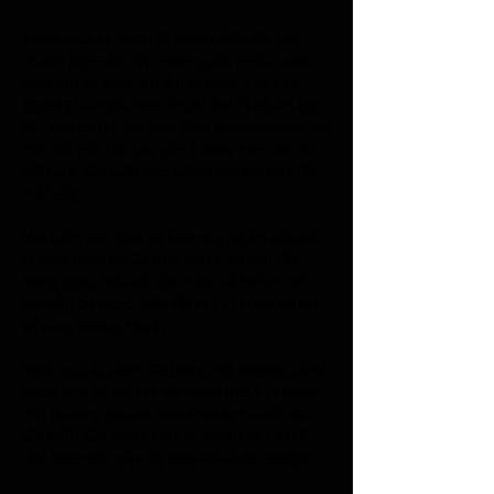
Trong mùa hè, thời tiết nóng khiến đất khô 
nhanh hơn nên cây thường cần nhiều nước 
hơn. Khi đó, bạn có thể tưới nước cho cây 
khoảng hai ngày một lần để duy trì độ ẩm cho 
đất. Ngược lại, vào mùa đông hoặc những ngày 
thời tiết mát mẻ, cây cần ít nước hơn nên có 
thể giảm tần suất tưới xuống khoảng một lần 
mỗi tuần.
Một cách đơn giản để kiểm tra độ ẩm của đất 
là dùng ngón tay ấn nhẹ xuống bề mặt đất 
trong chậu. Nếu đất còn mềm và hơi ẩm thì 
cây vẫn đủ nước. Nếu đất khô và cứng thì cần 
bổ sung nước cho cây.
Ngoài ra, cây cảnh đặt trong nhà thường cần ít 
nước hơn so với cây đặt ngoài trời. Cây trong 
nhà thường chỉ cần tưới khoảng hai đến ba 
lần mỗi tuần, trong khi cây ngoài trời có thể 
cần tưới mỗi ngày tùy theo điều kiện thời tiết.