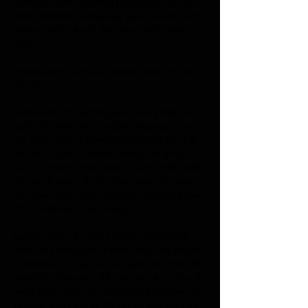
Dưới đây là bốn phương pháp chăm sóc cây 
cảnh phổ biến và hiệu quả, giúp cây luôn xanh 
tươi và phát triển ổn định trong môi trường 
sống.
Phương pháp cung cấp lượng nước phù hợp 
cho cây
Tưới nước là hoạt động quan trọng nhất trong 
quá trình chăm sóc cây cảnh. Nước giúp cây 
duy trì sự sống, hỗ trợ quá trình trao đổi chất 
và vận chuyển chất dinh dưỡng trong thân 
cây. Tuy nhiên, không phải cứ tưới nhiều nước 
thì cây sẽ phát triển tốt. Việc cung cấp nước 
cần được điều chỉnh hợp lý tùy theo từng loại 
cây và điều kiện môi trường.
Lượng nước cần thiết cho cây thường phụ 
thuộc vào nhiều yếu tố khác nhau như loại cây, 
vị trí đặt cây trong nhà hay ngoài trời, thời tiết 
và độ ẩm không khí. Mỗi loại cây sẽ có nhu cầu 
nước khác nhau nên người trồng cần quan sát 
tình trạng của cây để điều chỉnh cho phù hợp.