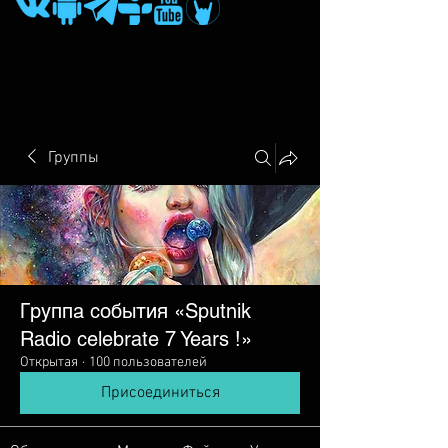
Группы
Группа события «Sputnik
Radio сelebrate 7 Years !»
Открытая
·
100 пользователей
Присоединиться