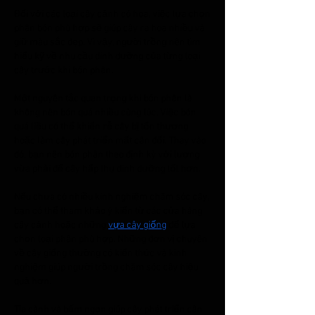
Đối với các loại cây cảnh có hoa, việc lựa chọn 
phân bón phù hợp sẽ giúp cây ra hoa nhiều và 
giữ màu sắc đẹp. Vì vậy, người trồng nên tìm 
hiểu kỹ về nhu cầu dinh dưỡng của từng loại 
cây trước khi bón phân.
Một nguyên tắc quan trọng khi bón phân là 
không nên bón quá nhiều cùng lúc. Việc bón 
quá liều có thể khiến rễ cây bị tổn thương 
hoặc làm cây phát triển mất cân đối. Thay vào 
đó, bạn nên bón phân theo định kỳ với lượng 
vừa phải để cây hấp thụ dinh dưỡng tốt hơn.
Nếu chưa có nhiều kinh nghiệm chăm sóc cây, 
bạn có thể tham khảo ý kiến từ các cửa hàng 
cây cảnh hoặc những 
vựa cây giống
 để lựa 
chọn loại phân phù hợp. Những đơn vị chuyên 
về cây giống thường có kiến thức và kinh 
nghiệm giúp người trồng chăm sóc cây hiệu 
quả hơn.
Tỉa cành và bấm ngọn giúp cây phát triển cân 