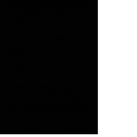
phù hợp. Nếu muốn cây có cành to và hoa lớn, 
bạn có thể giữ lại cành chính và loại bỏ các 
nhánh phụ. Ngược lại, nếu muốn cây phát 
triển nhiều cành và có tán lá rộng, việc bấm 
ngọn sẽ giúp cây phân nhánh tốt hơn.
Kỹ thuật tỉa cành không chỉ giúp cây phát triển 
khỏe mạnh mà còn tạo hình dáng đẹp, góp 
phần tăng giá trị thẩm mỹ cho cây cảnh trong 
không gian sống.
Thay đất định kỳ để cây có môi trường phát 
triển tốt
Sau một thời gian trồng cây trong chậu, đất 
trồng sẽ dần mất đi chất dinh dưỡng do cây 
hấp thụ và do quá trình tưới nước thường 
xuyên. Khi đất trở nên nghèo dinh dưỡng, cây 
sẽ phát triển chậm và lá có thể chuyển màu 
vàng.
Vì vậy, thay đất định kỳ là việc cần thiết để giúp 
cây có môi trường sinh trưởng tốt hơn. Thông 