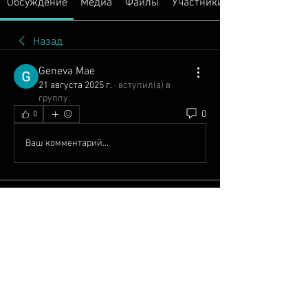
Обсуждение
Медиа
Файлы
Участники
Назад
Geneva Mae
21 августа 2025 г.
·
вступил(а) в
группу.
0
0
Ваш комментарий...
О группе
Добро пожаловать в группу!
Общайтесь с другими участниками,
...
Подробнее
Участники