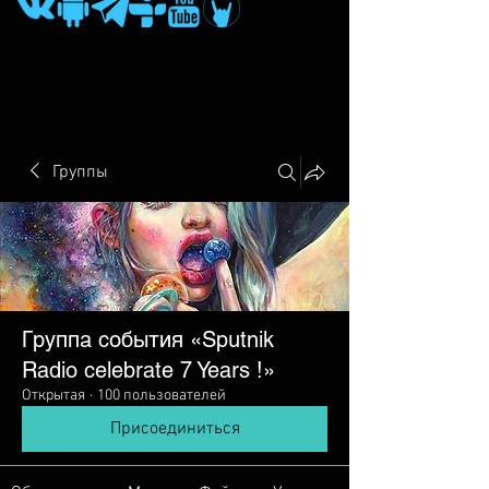
Группы
Группа события «Sputnik
Radio сelebrate 7 Years !»
Открытая
·
100 пользователей
Присоединиться