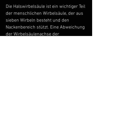
Die Halswirbelsäule ist ein wichtiger Teil 
der menschlichen Wirbelsäule, der aus 
sieben Wirbeln besteht und den 
Nackenbereich stützt. Eine Abweichung 
der Wirbelsäulenachse der 
Halswirbelsäule kann zu verschiedenen 
Problemen und Beschwerden führen.
Ursachen
Eine Abweichung der 
Wirbelsäulenachse der Halswirbelsäule 
kann auf verschiedene Ursachen 
zurückzuführen sein. Häufig entsteht sie 
durch eine schlechte Körperhaltung, 
Verspannungen und 
Bewegungseinschränkungen. In einigen 
Fällen können auch Taubheitsgefühle 
oder Kribbeln in den Armen auftreten. 