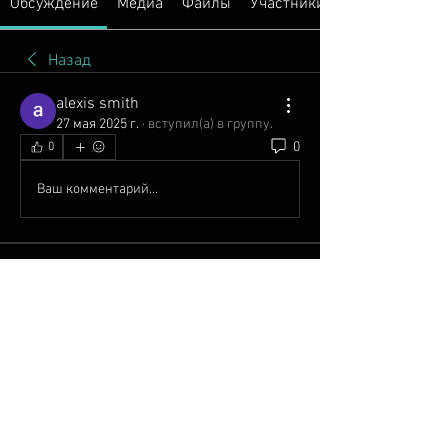
Обсуждение
Медиа
Файлы
Участники
Назад
alexis smith
27 мая 2025 г.
·
вступил(а) в группу.
0
0
Ваш комментарий...
О группе
Добро пожаловать в группу!
Общайтесь с другими участниками,
...
Подробнее
Участники
John Thomas
Следить