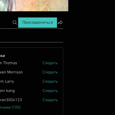
Присоединиться
ики
n Thomas
Следить
wen Morrison
Следить
m Larry
Следить
oni kang
Следить
tran3004123
Следить
004123
тники (100)