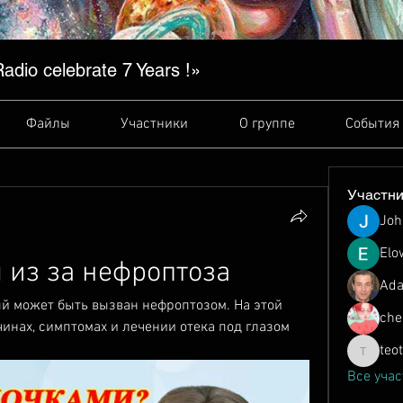
dio сelebrate 7 Years !»
Файлы
Участники
О группе
События
Участн
Joh
Elo
м из за нефроптоза
Ada
ый может быть вызван нефроптозом. На этой 
che
инах, симптомах и лечении отека под глазом 
teo
teotran3
Все учас