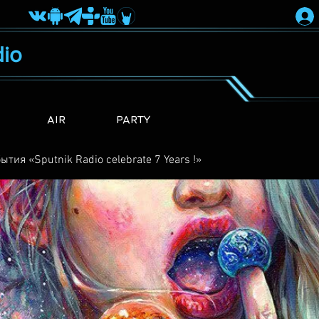
io
AIR
PARTY
ытия «Sputnik Radio сelebrate 7 Years !»