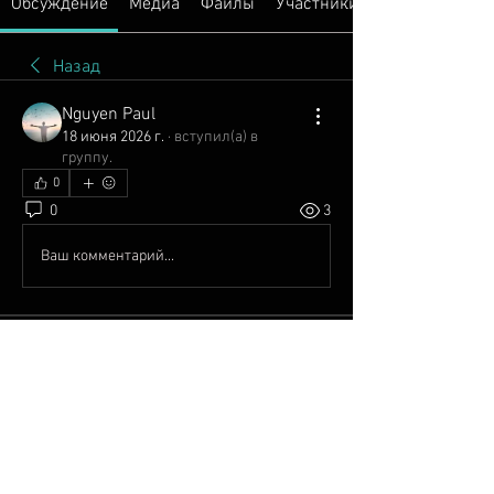
Обсуждение
Медиа
Файлы
Участники
Назад
Nguyen Paul
18 июня 2026 г.
·
вступил(а) в
группу.
0
0
3
Ваш комментарий...
О группе
Добро пожаловать в группу!
Общайтесь с другими участниками,
...
Подробнее
Участники