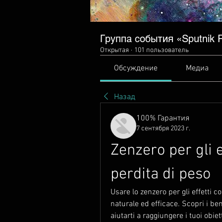
Группа события «Sputnik Ra
Открытая
·
101 пользователь
Обсуждение
Медиа
Назад
100% Гарантия
7 сентября 2023 г.
Zenzero per gli ef
perdita di peso
Usare lo zenzero per gli effetti c
naturale ed efficace. Scopri i be
aiutarti a raggiungere i tuoi obie