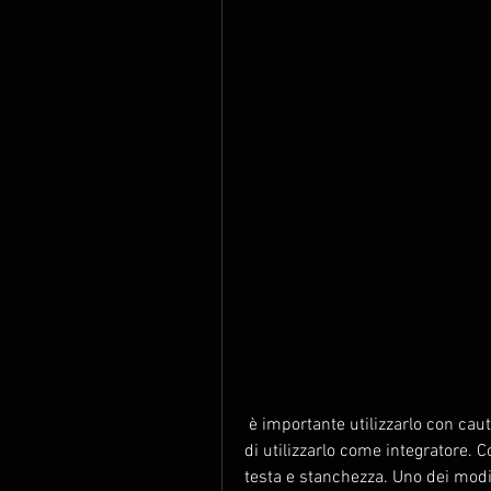
 è importante utilizzarlo con cautela e consultare sempre il proprio medico prima 
di utilizzarlo come integratore. C
testa e stanchezza. Uno dei modi n