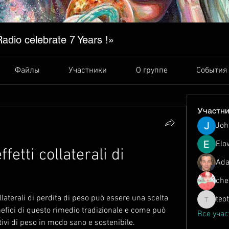
dio сelebrate 7 Years !»
Файлы
Участники
О группе
События
Участн
Joh
Elo
fetti collaterali di 
Ada
che
ollaterali di perdita di peso può essere una scelta 
teo
teotran3
nefici di questo rimedio tradizionale e come può 
Все учас
ttivi di peso in modo sano e sostenibile.