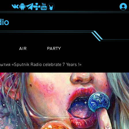
io
AIR
PARTY
ытия «Sputnik Radio сelebrate 7 Years !»