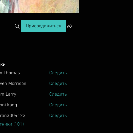
Присоединиться
ики
n Thomas
Следить
wen Morrison
Следить
m Larry
Следить
oni kang
Следить
tran3004123
Следить
004123
тники (101)