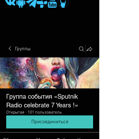
Группы
Группа события «Sputnik
Radio сelebrate 7 Years !»
Открытая
·
101 пользователь
Присоединиться