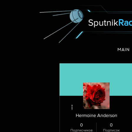
Sputnik
Rad
MAIN
Другие действия
Hermoine Anderson
0
0
Подписчиков
Подписок