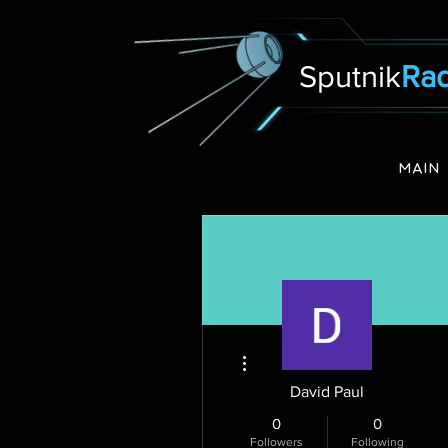
Sputnik
Rad
MAIN
More actions
David Paul
0
0
Followers
Following