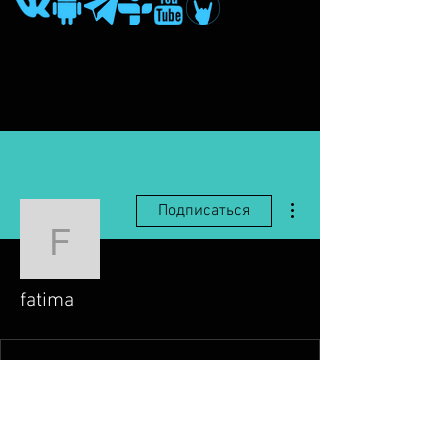
Другие действия
Подписаться
fatima
fatima