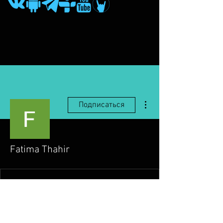
Другие действия
Подписаться
Fatima Thahir