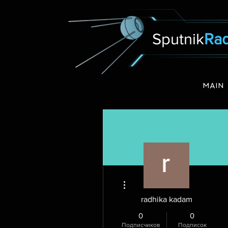
Sputnik
Rad
MAIN
Другие действия
radhika kadam
0
0
Подписчиков
Подписок