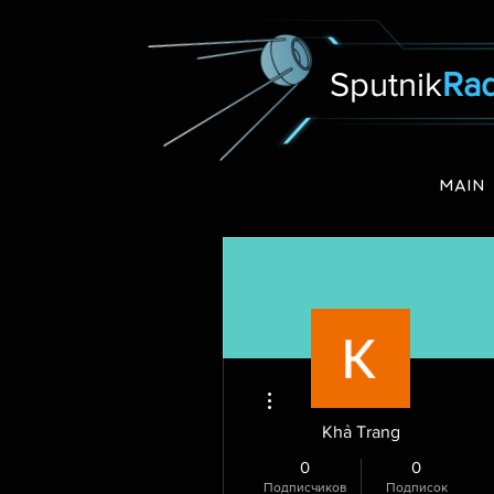
Sputnik
Rad
MAIN
Другие действия
Khả Trang
0
0
Подписчиков
Подписок