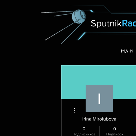
Sputnik
Rad
MAIN
Другие действия
Irina Mirolubova
0
0
Подписчиков
Подписок