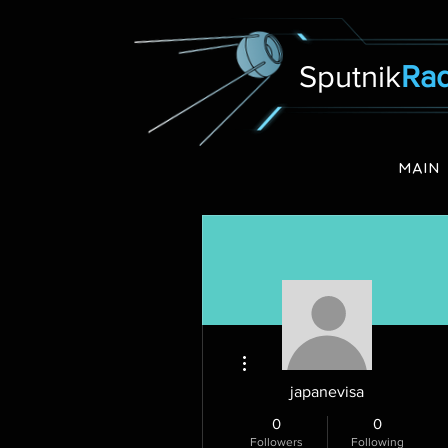
Sputnik
Rad
MAIN
More actions
japanevisa
0
0
Followers
Following