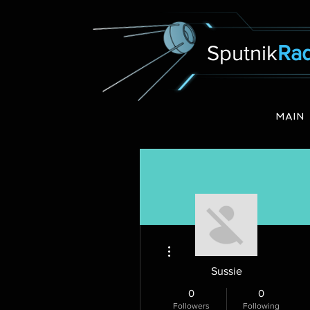
Sputnik
Rad
MAIN
More actions
Sussie
0
0
Followers
Following