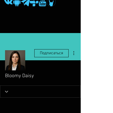
Другие действия
Подписаться
Bloomy Daisy