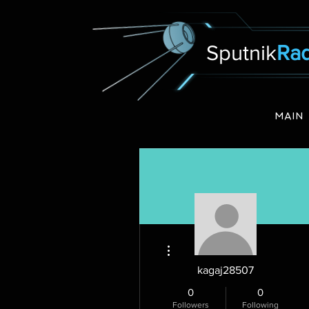
Sputnik
Rad
MAIN
More actions
kagaj28507
0
0
Followers
Following