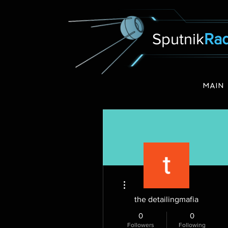
Sputnik
Rad
MAIN
More actions
the detailingmafia
0
0
Followers
Following