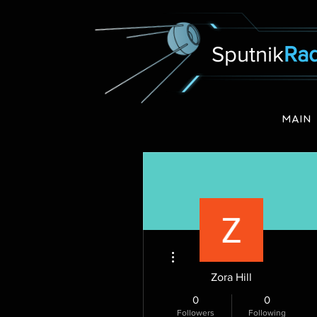
Sputnik
Rad
MAIN
More actions
Zora Hill
0
0
Followers
Following